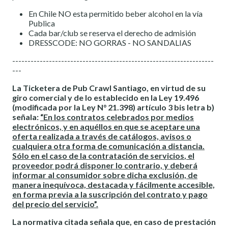
En Chile NO esta permitido beber alcohol en la vía
Publica
Cada bar/club se reserva el derecho de admisión
DRESSCODE: NO GORRAS - NO SANDALIAS
------------------------------------------------------------------
---
La Ticketera de Pub Crawl Santiago, en virtud de su
giro comercial y de lo establecido en la Ley 19.496
(modificada por la Ley N° 21.398) artículo 3 bis letra b)
señala:
“En los contratos celebrados por medios
electrónicos, y en aquéllos en que se aceptare una
oferta realizada a través de catálogos, avisos o
cualquiera otra forma de comunicación a distancia.
Sólo en el caso de la
contratación de servicios
, el
proveedor podrá disponer lo contrario, y deberá
informar al consumidor sobre dicha exclusión, de
manera inequívoca, destacada y fácilmente accesible,
en forma previa a la suscripción del contrato y pago
del precio del servicio”.
La normativa citada señala que, en caso de prestación