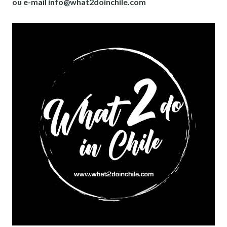
ou e-mail info@what2doinchile.com