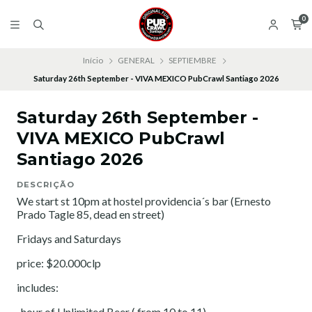
0
Início
GENERAL
SEPTIEMBRE
Saturday 26th September - VIVA MEXICO PubCrawl Santiago 2026
Saturday 26th September -
VIVA MEXICO PubCrawl
Santiago 2026
DESCRIÇÃO
We start st 10pm at hostel providencia´s bar (Ernesto
Prado Tagle 85, dead en street)
Fridays and Saturdays
price: $20.000clp
includes:
-hour of Unlimited Beer ( from 10 to 11)