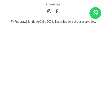
SÍGANOS
Pub crawl Santiago Chile 2026. Todos los derechos reservados.
Desarrollado por Jumpseller
.
MENÚ 1
CONTACTO
EXTERNO
MENÚ 2
CONTACTO
MÉTODOS DE PAGO ACEPTADOS