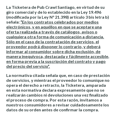
La Ticketera de Pub Crawl Santiago, en virtud de su
giro comercial y de lo establecido en la Ley 19.496
(modificada por la Ley N° 21.398) artículo 3 bis letra b)
señala:
“En los contratos celebrados por medios
electrónicos, y en aquéllos en que se aceptare una
oferta realizada a través de catálogos, avisos o
cualquiera otra forma de comunicación a distancia.
Sólo en el caso de la
contratación de servicios
, el
proveedor podrá disponer lo contrario, y deberá
informar al consumidor sobre dicha exclusión, de
manera inequívoca, destacada y fácilmente accesible,
en forma previa a la suscripción del contrato y pago
del precio del servicio”.
La normativa citada señala que, en caso de prestación
de servicios, y mientras el proveedor lo comunique no
opera el derecho a retracto, la Ticketera, amparada
en esta normativa declara expresamente que no se
realizarán cambios ni devoluciones una vez finalizado
el proceso de compra. Por esta razón, invitamos a
nuestros consumidores a revisar cuidadosamente los
datos de su orden antes de confirmar la compra.